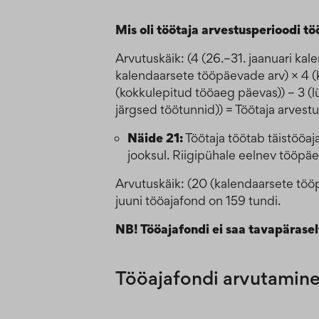
Mis oli töötaja arvestusperioodi t
Arvutuskäik: (4 (26.–31. jaanuari ka
kalendaarsete tööpäevade arv) × 4 (
(kokkulepitud tööaeg päevas)) – 3 (l
järgsed töötunnid)) = Töötaja arvestu
Näide 21:
Töötaja töötab täistööa
jooksul. Riigipühale eelnev tööpäev
Arvutuskäik: (20 (kalendaarsete tööp
juuni tööajafond on 159 tundi.
NB! Tööajafondi ei saa tavapärasel
Tööajafondi arvutamine 