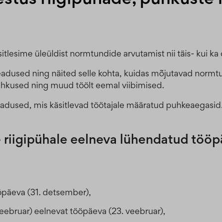
sitlesime üleüldist normtundide arvutamist nii täis- kui ka o
adused ning näited selle kohta, kuidas mõjutavad normtun
hkused ning muud töölt eemal viibimised.
seadused, mis käsitlevad töötajale määratud puhkeaegasid
 riigipühale eelneva lühendatud tööp
ööpäeva (31. detsember),
veebruar) eelnevat tööpäeva (23. veebruar),