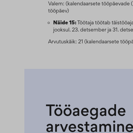
Valem: (kalendaarsete tööpäevade (E
tööpäev)
Näide 15:
Töötaja töötab täistööa
jooksul. 23. detsember ja 31. det
Arvutuskäik: 21 (kalendaarsete tööp
Tööaegade
arvestamin