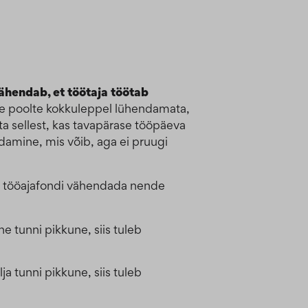
ähendab, et töötaja töötab
se poolte kokkuleppel lühendamata,
a sellest, kas tavapärase tööpäeva
damine, mis võib, aga ei pruugi
eb tööajafondi vähendada nende
 tunni pikkune, siis tuleb
 tunni pikkune, siis tuleb