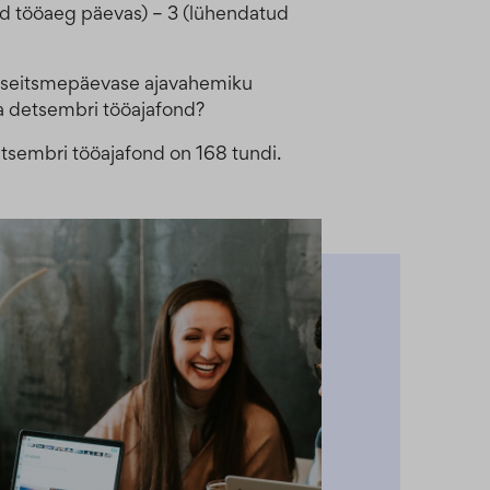
tud tööaeg päevas) – 3 (lühendatud
di seitsmepäevase ajavahemiku
ta detsembri tööajafond?
etsembri tööajafond on 168 tundi.