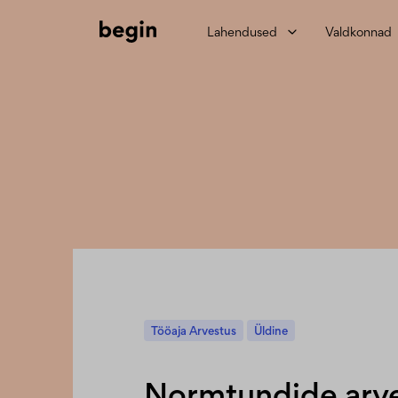
Lahendused
Valdkonnad
Tööaja Arvestus
Üldine
Normtundide arves