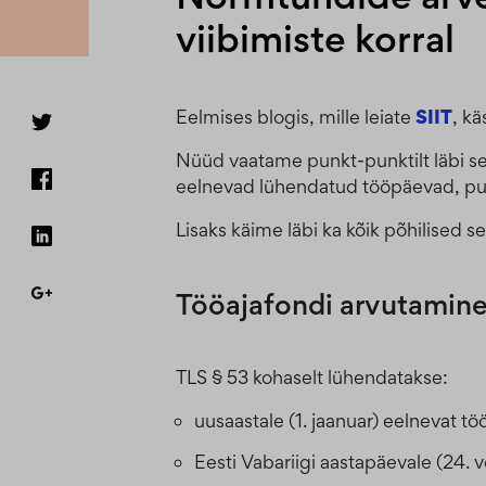
viibimiste korral
Eelmises blogis, mille leiate
SIIT
, kä
Nüüd vaatame punkt-punktilt läbi se
eelnevad lühendatud tööpäevad, pu
Lisaks käime läbi ka kõik põhilised 
Tööajafondi arvutamine
TLS § 53 kohaselt lühendatakse:
uusaastale (1. jaanuar) eelnevat t
Eesti Vabariigi aastapäevale (24. 