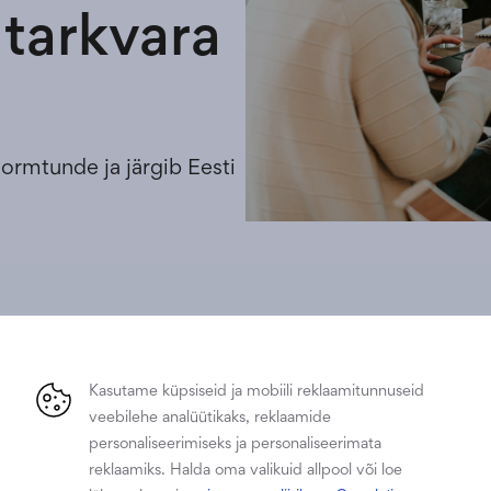
tarkvara
ormtunde ja järgib Eesti
aja alusel, kokkulepitud tööajaga 8 tundi päevas ja 40 tu
Kasutame küpsiseid ja mobiili reklaamitunnuseid
öötaja tööpäevad. Mis on töötaja 2020. aasta detsembri t
veebilehe analüütikaks, reklaamide
personaliseerimiseks ja personaliseerimata
päevade arv) × 8 (kokkulepitud tööaeg päevas)) – 3 (lühe
reklaamiks. Halda oma valikuid allpool või loe
 = Töötaja detsembri tööajafond on 162 tundi.