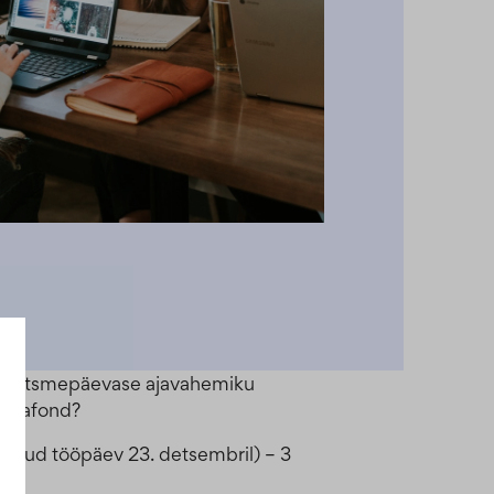
ndi seitsmepäevase ajavahemiku
ööajafond?
ndatud tööpäev 23. detsembril) – 3