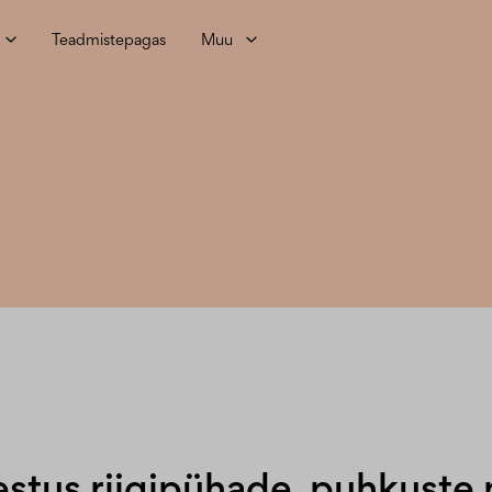
Teadmistepagas
Muu
tus riigipühade, puhkuste 