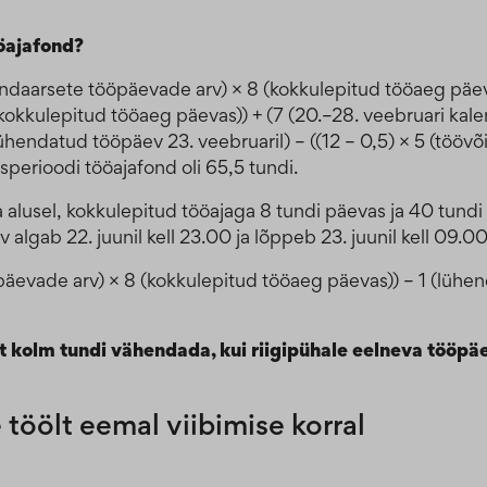
ööajafond?
lendaarsete tööpäevade arv) × 8 (kokkulepitud tööaeg päeva
kokkulepitud tööaeg päevas)) + (7 (20.–28. veebruari kal
ühendatud tööpäev 23. veebruaril) – ((12 – 0,5) × 5 (töövõ
sperioodi tööajafond oli 65,5 tundi.
ja alusel, kokkulepitud tööajaga 8 tundi päevas ja 40 tun
 algab 22. juunil kell 23.00 ja lõppeb 23. juunil kell 09.0
äevade arv) × 8 (kokkulepitud tööaeg päevas)) – 1 (lühend
t kolm tundi vähendada, kui riigipühale eelneva tööpäe
töölt eemal viibimise korral