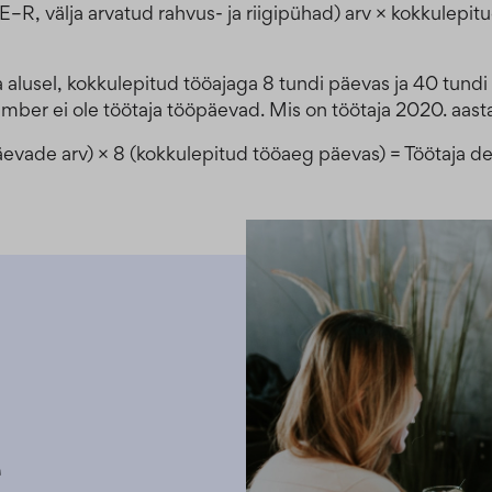
–R, välja arvatud rahvus- ja riigipühad) arv × kokkulepi
ja alusel, kokkulepitud tööajaga 8 tundi päevas ja 40 tun
sember ei ole töötaja tööpäevad. Mis on töötaja 2020. aas
äevade arv) × 8 (kokkulepitud tööaeg päevas) = Töötaja d
e