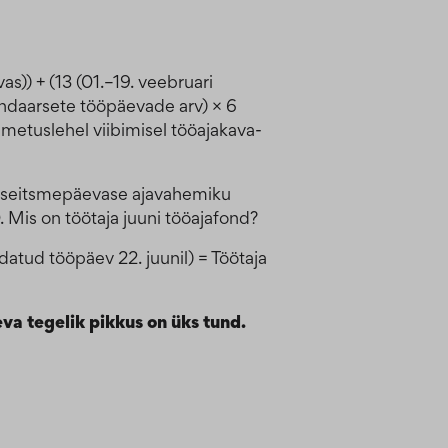
s)) + (13 (01.–19. veebruari
endaarsete tööpäevade arv) × 6
imetuslehel viibimisel tööajakava-
di seitsmepäevase ajavahemiku
0. Mis on töötaja juuni tööajafond?
atud tööpäev 22. juunil) = Töötaja
va tegelik pikkus on üks tund.