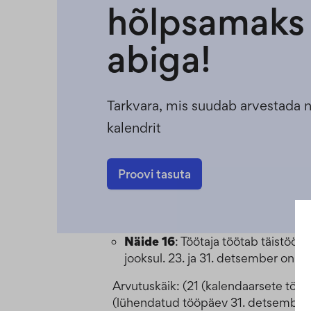
hõlpsamaks 
abiga!
Tarkvara, mis suudab arvestada n
kalendrit
Proovi tasuta
Näide 16
: Töötaja töötab täistöö
jooksul. 23. ja 31. detsember on t
Arvutuskäik: (21 (kalendaarsete töö
(lühendatud tööpäev 31. detsembril)