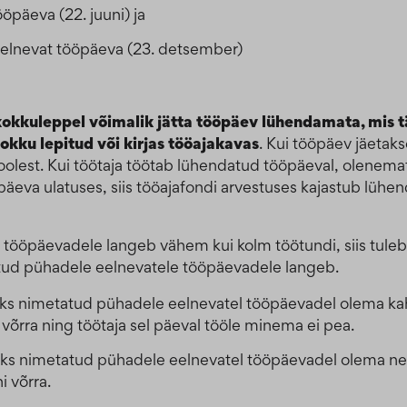
öpäeva (22. juuni) ja
eelnevat tööpäeva (23. detsember)
kokkuleppel võimalik jätta tööpäev lühendamata, mis t
okku lepitud või kirjas tööajakavas
. Kui tööpäev jäetak
oolest. Kui töötaja töötab lühendatud tööpäeval, olenemat
äeva ulatuses, siis tööajafondi arvestuses kajastub lühen
 tööpäevadele langeb vähem kui kolm töötundi, siis tul
atud pühadele eelnevatele tööpäevadele langeb.
ks nimetatud pühadele eelnevatel tööpäevadel olema kahe
võrra ning töötaja sel päeval tööle minema ei pea.
ks nimetatud pühadele eelnevatel tööpäevadel olema nelja
 võrra.