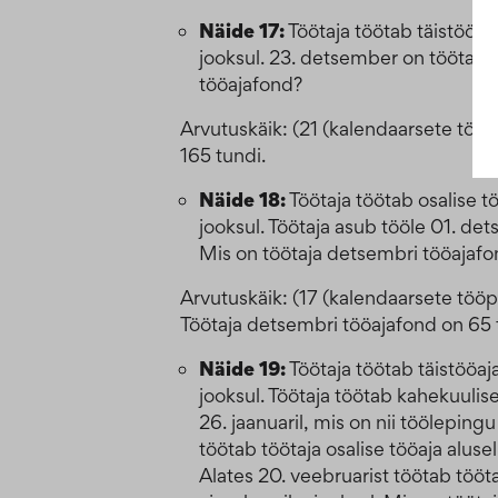
Näide 17:
Töötaja töötab täistööaj
jooksul. 23. detsember on töötaja 
tööajafond?
Arvutuskäik: (21 (kalendaarsete töö
165 tundi.
Näide 18:
Töötaja töötab osalise 
jooksul. Töötaja asub tööle 01. d
Mis on töötaja detsembri tööajaf
Arvutuskäik: (17 (kalendaarsete töö
Töötaja detsembri tööajafond on 65 
Näide 19:
Töötaja töötab täistööa
jooksul. Töötaja töötab kahekuulis
26. jaanuaril, mis on nii tööleping
töötab töötaja osalise tööaja alus
Alates 20. veebruarist töötab tööt