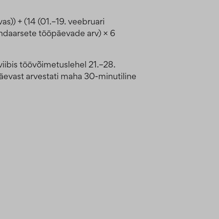
s)) + (14 (01.–19. veebruari
endaarsete tööpäevade arv) × 6
iibis töövõimetuslehel 21.–28.
äevast arvestati maha 30-minutiline