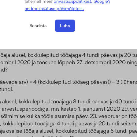
lähemalt meie
privaatsuspoliitikast.
Google'i
a alusel, kokkulepitud tööajaga 8 tundi päevas ja 40 tun
andmekasutuse põhimõtetest.
tööpäev on ja 31. detsember ei ole töötaja tööpäev. Mis 
Seadista
Luba
päevade arv) × 8) – 3 (lühendatud tööpäev 23. detsembril)
tööaja alusel, kokkulepitud tööajaga 4 tundi päevas ja 20
etsembril 2020 ja töösuhe lõppeb 27. detsembril 2020 nin
ond?
päevade arv) × 4 (kokkulepitud tööaeg päevas)) – 3 (lühe
tundi.
ja alusel, kokkulepitud tööajaga 8 tundi päevas ja 40 tun
e arvestusperioodiga, mis kestab 1. jaanuarist 2020 29. ve
u sõlmimise kui ka tööle asumise päev. 23. veebruar on töö
el, kokkulepitud tööajaga 4 tundi päevas ja 20 tundi seit
aja osalise tööaja alusel, kokkulepitud tööajaga 6 tundi p