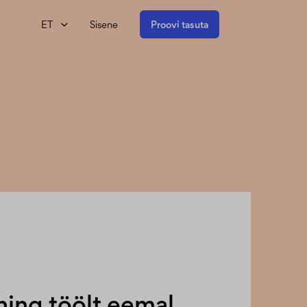
ET
Sisene
Proovi tasuta
ning töölt eemal