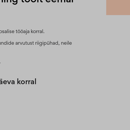
salise tööaja korral.
dide arvutust riigipühad, neile
.
äeva korral