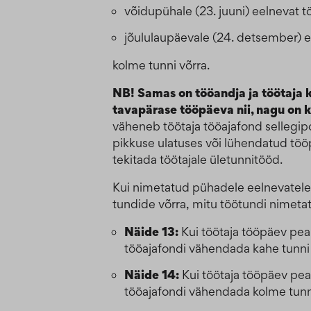
võidupühale (23. juuni) eelnevat tö
jõululaupäevale (24. detsember) 
kolme tunni võrra.
NB! Samas on tööandja ja töötaja 
tavapärase tööpäeva nii, nagu on k
väheneb töötaja tööajafond sellegip
pikkuse ulatuses või lühendatud tööp
tekitada töötajale ületunnitööd.
Kui nimetatud pühadele eelnevatele
tundide võrra, mitu töötundi nimet
Näide 13:
Kui töötaja tööpäev pea
tööajafondi vähendada kahe tunni 
Näide 14:
Kui töötaja tööpäev pea
tööajafondi vähendada kolme tunni