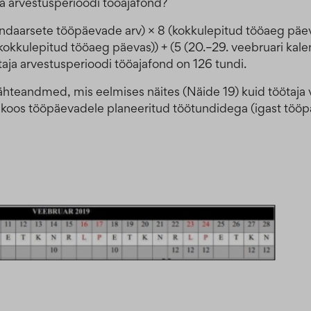
ja arvestusperioodi tööajafond?
lendaarsete tööpäevade arv) × 8 (kokkulepitud tööaeg päeva
kokkulepitud tööaeg päevas)) + (5 (20.–29. veebruari kal
aja arvestusperioodi tööajafond on 126 tundi.
hteandmed, mis eelmises näites (Näide 19) kuid töötaja v
a koos tööpäevadele planeeritud töötundidega (igast tööp