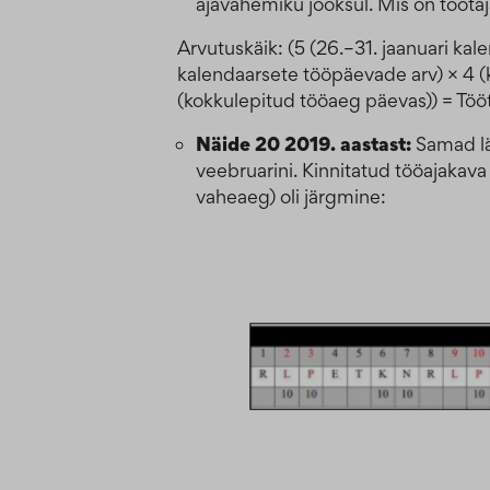
ajavahemiku jooksul. Mis on tööta
Arvutuskäik: (5 (26.–31. jaanuari ka
kalendaarsete tööpäevade arv) × 4 (
(kokkulepitud tööaeg päevas)) = Tööt
Näide 20 2019. aastast:
Samad lä
veebruarini. Kinnitatud tööajakav
vaheaeg) oli järgmine: