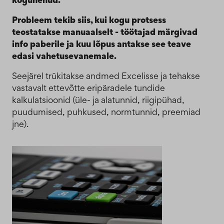
Probleem tekib siis, kui kogu protsess
teostatakse manuaalselt - töötajad märgivad
info paberile ja kuu lõpus antakse see teave
edasi vahetusevanemale.
Seejärel trükitakse andmed Excelisse ja tehakse
vastavalt ettevõtte eripäradele tundide
kalkulatsioonid (üle- ja alatunnid, riigipühad,
puudumised, puhkused, normtunnid, preemiad
jne).