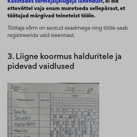
Kasutades sõrmejäljelugeja lahendust
, ei ole
ettevõttel vaja enam muretseda sellepärast, et
töötajad märgivad teineteist tööle.
Töötaja sõrm on seotud seadmega ning tööle saab
registreerida vaid iseennast.
3. Liigne koormus halduritele ja
pidevad vaidlused