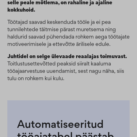
selle peale mõtlema, on rahaline ja ajaline
kokkuhoid.
Töötajad saavad keskenduda tööle ja ei pea
tunnilehtede täitmise pärast muretsema ning
haldurid saavad pühendada rohkem aega töötajate
motiveerimisele ja ettevõtte ärilisele edule.
Juhtidel on selge ülevaade reaalajas toimuvast.
Toitlustusettevõtted peaksid siiralt kaaluma
tööajaarvestuse uuendamist, sest nagu näha, siis
tulu on rohkem kui kulu.
Automatiseeritud
tööajatabel päästab