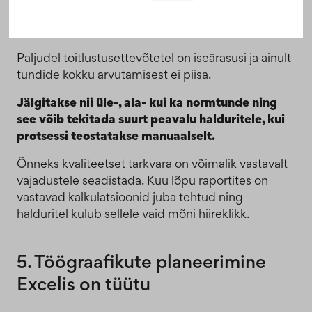
kalendris näpuga järge ajada
Paljudel toitlustusettevõtetel on iseärasusi ja ainult
tundide kokku arvutamisest ei piisa.
Jälgitakse nii üle-, ala- kui ka normtunde ning
see võib tekitada suurt peavalu halduritele, kui
protsessi teostatakse manuaalselt.
Õnneks kvaliteetset tarkvara on võimalik vastavalt
vajadustele seadistada. Kuu lõpu raportites on
vastavad kalkulatsioonid juba tehtud ning
halduritel kulub sellele vaid mõni hiireklikk.
5. Töögraafikute planeerimine
Excelis on tüütu