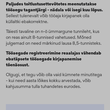
Paljudes toitlustusettevõtetes meenutatakse
tööaegu tagantjärgi - nädala või isegi kuu lõpus.
Sellest tulenevalt võib tööaja kirjapanek olla
küllaltki ebakorrektne.
Täiesti tavaline on n-ö ümmargune tunnileht, kus
on reas ainult 8-tunnised vahetused. Mõned
julgemad on need märkinud lausa 8,5-tunnisteks.
Tööaegade registreerimine reaalajas vähendab
ebatäpsete tööaegade kirjapanemise
tõenäosust.
Olgugi, et tegu võib olla vaid kümnete minutitega
- kui need aasta lõikes kokku arvestada, võib
kahjusumma tulla tuhandetes eurodes.