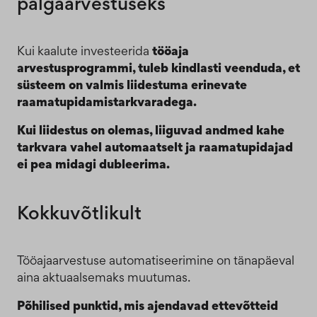
palgaarvestuseks
Kui kaalute investeerida
tööaja
arvestusprogrammi, tuleb kindlasti veenduda, et
süsteem on valmis liidestuma erinevate
raamatupidamistarkvaradega.
Kui liidestus on olemas, liiguvad andmed kahe
tarkvara vahel automaatselt ja raamatupidajad
ei pea midagi dubleerima.
Kokkuvõtlikult
Tööajaarvestuse automatiseerimine on tänapäeval
aina aktuaalsemaks muutumas.
Põhilised punktid, mis ajendavad ettevõtteid