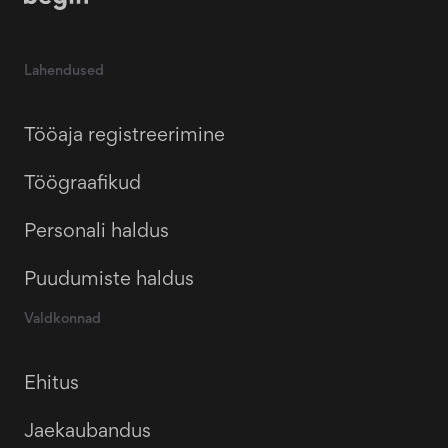
Lahendused
Tööaja registreerimine
Töögraafikud
Personali haldus
Puudumiste haldus
Valdkonnad
Ehitus
Jaekaubandus