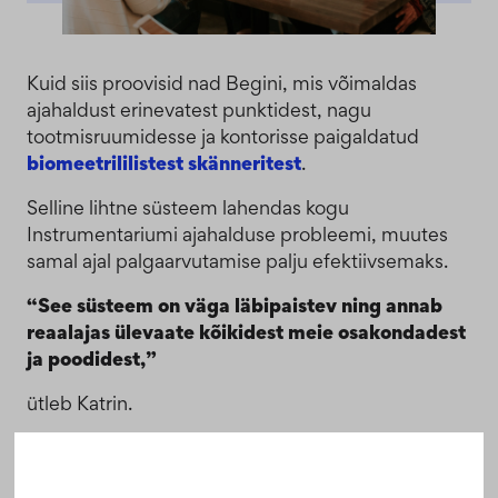
Kuid siis proovisid nad Begini, mis võimaldas
ajahaldust erinevatest punktidest, nagu
tootmisruumidesse ja kontorisse paigaldatud
biomeetrililistest skänneritest
.
Selline lihtne süsteem lahendas kogu
Instrumentariumi ajahalduse probleemi, muutes
samal ajal palgaarvutamise palju efektiivsemaks.
“See süsteem on väga läbipaistev ning annab
reaalajas ülevaate kõikidest meie osakondadest
ja poodidest,”
ütleb Katrin.
Selge suhtlus ning