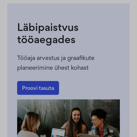
Läbipaistvus
tööaegades
Tööaja arvestus ja graafikute
planeerimine ühest kohast
Proovi tasuta