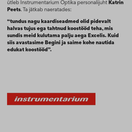
ütleb Instrumentarium Optika personalijuht
Katrin
Peets
. Ta jätkab naeratades:
“tundus nagu kaardiseadmed olid pidevalt
halvas tujus ega tahtnud koostööd teha, mis
sundis meid kulutama palju aega Excelis. Kuid
siis avastasime Begini ja saime kohe nautida
edukat koostööd”.