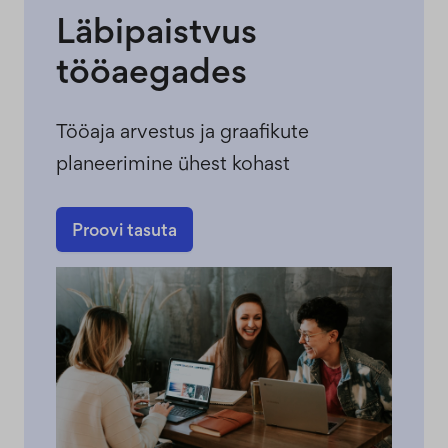
Läbipaistvus
tööaegades
Tööaja arvestus ja graafikute
planeerimine ühest kohast
Proovi tasuta