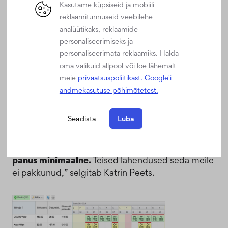
kasutusmugavus
Kasutame küpsiseid ja mobiili
reklaamitunnuseid veebilehe
analüütikaks, reklaamide
“Ma väärtustan seda, et
Begin on valmis meiega
personaliseerimiseks ja
koostööd tegema, leidmaks parimaid lahendusi
personaliseerimata reklaamiks. Halda
vastavalt meie ärilistele vajadustele, ning et nad
oma valikuid allpool või loe lähemalt
pakuvad kiirelt uusi ideid.
meie
privaatsuspoliitikast.
Google'i
andmekasutuse põhimõtetest.
Tänu erinevatele süsteemiaruannetele saame nüüd
tööjõu planeerimist palju paremini hallata.
Meie
Seadista
Luba
juhatajad veedavad märgatavalt vähem aega
administratiivtööga, sest tänu
suurepärasele
töögraafiku planeerimismoodulile
on manuaalne
panus minimaalne.
Teised lahendused seda meile
ei pakkunud,” selgitab Katrin Peets.