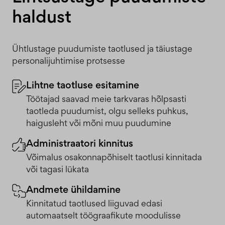
haldust
Ühtlustage puudumiste taotlused ja täiustage
personalijuhtimise protsesse
Lihtne taotluse esitamine
Töötajad saavad meie tarkvaras hõlpsasti
taotleda puudumist, olgu selleks puhkus,
haigusleht või mõni muu puudumine
Administraatori kinnitus
Võimalus osakonnapõhiselt taotlusi kinnitada
või tagasi lükata
Andmete ühildamine
Kinnitatud taotlused liiguvad edasi
automaatselt töögraafikute moodulisse