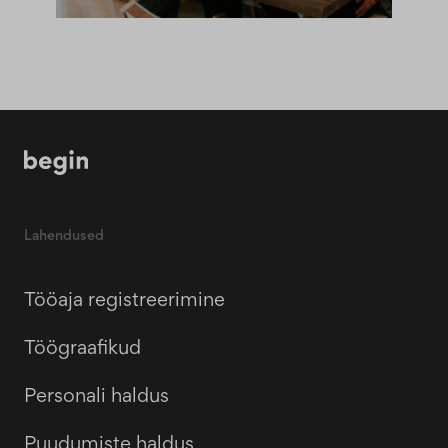
Lahendused
Tööaja registreerimine
Töögraafikud
Personali haldus
Puudumiste haldus