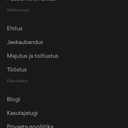
Valdkonnad
Ehitus
Jaekaubandus
Majutus ja toitlustus
Tööstus
Ettevõttest
Blogi
Kasutajatugi
Privaatsuspoliitika