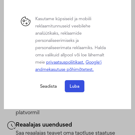
Kasutame küpsiseid ja mobiili
reklaamitunnuseid veebilehe
analüütikaks, reklaamide
personaliseerimiseks ja
personaliseerimata reklaamiks. Halda
Sujuv suhtlus
oma valikuid allpool või loe lähemalt
meie
privaatsuspoliitikast.
Google'i
andmekasutuse põhimõtetest.
Parandab suhtlust personaliosakonna ja töötajate
vahel
Seadista
Luba
Kogu info ühes kohas
Kõik puudumistega seotud taotlused ühel
platvormil
Reaalajas uuendused
Saa reaalajas teavet oma taotluse staatuse