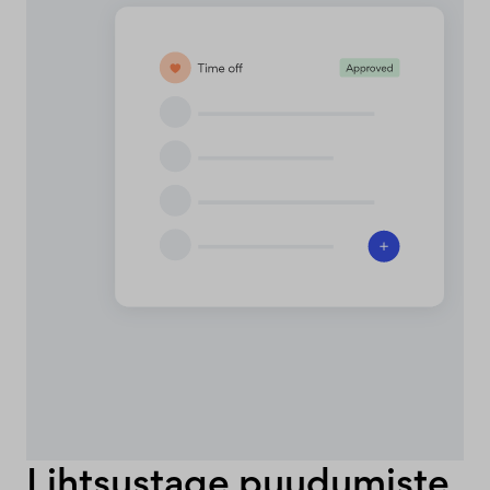
Lihtsustage puudumiste