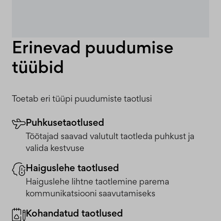
Erinevad puudumise
tüübid
Toetab eri tüüpi puudumiste taotlusi
Puhkusetaotlused
Töötajad saavad valutult taotleda puhkust ja
valida kestvuse
Haiguslehe taotlused
Haiguslehe lihtne taotlemine parema
kommunikatsiooni saavutamiseks
Kohandatud taotlused