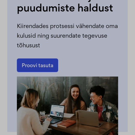
puudumiste haldust
Kiirendades protsessi vähendate oma
kulusid ning suurendate tegevuse
tõhusust
Proovi tasuta