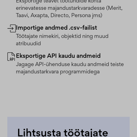
Eksportige teavet töötundide kohta
erinevatesse majandustarkvaradesse (Merit,
Taavi, Axapta, Directo, Persona jms)
Importige andmed .csv-failist
Töötajate nimekiri, objektid ning muud
atribuudid
Eksportige API kaudu andmeid
Jagage API-ühenduse kaudu andmeid teiste
majandustarkvara programmidega
Lihtsusta töötajate