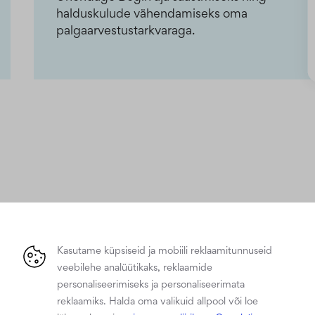
halduskulude vähendamiseks oma
palgaarvestustarkvaraga.
Kulutage jaekaubanduses töögraafikute koostamisele vähem aega
Funktsioonid
Kasutame küpsiseid ja mobiili reklaamitunnuseid
veebilehe analüütikaks, reklaamide
personaliseerimiseks ja personaliseerimata
reklaamiks. Halda oma valikuid allpool või loe