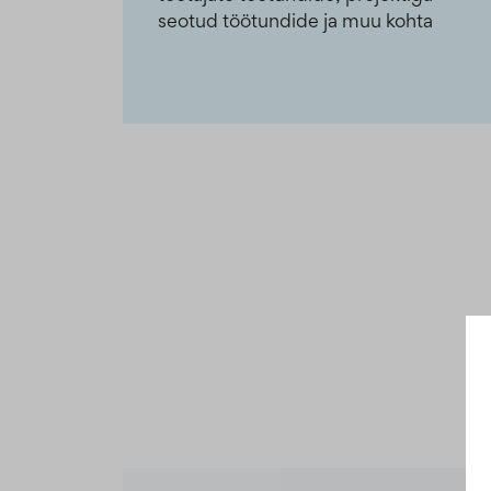
seotud töötundide ja muu kohta