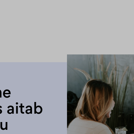
ne
 aitab
ku