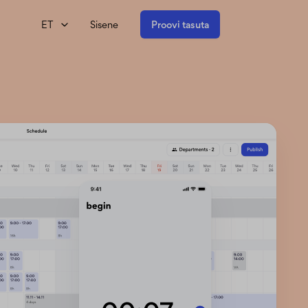
ET
Sisene
Proovi tasuta