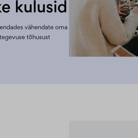
ke kulusid
iirendades vähendate oma
 tegevuse tõhusust