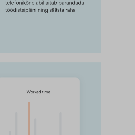
telefonikõne abil aitab parandada
töödistsipliini ning säästa raha