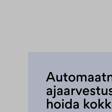
Automaat
ajaarvestus
hoida kok