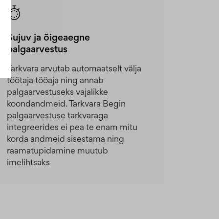
Sujuv ja õigeaegne
palgaarvestus
Tarkvara arvutab automaatselt välja
töötaja tööaja ning annab
palgaarvestuseks vajalikke
koondandmeid. Tarkvara Begin
palgaarvestuse tarkvaraga
integreerides ei pea te enam mitu
korda andmeid sisestama ning
raamatupidamine muutub
imelihtsaks