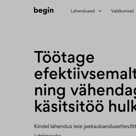
Lahendused
Valdkonnad
Töötage
efektiivsemal
ning vähenda
käsitsitöö hul
Kindel lahendus teie jaekaubandusettevõt
juhtimiseks