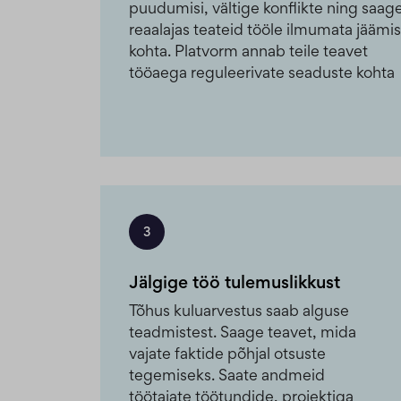
puudumisi, vältige konflikte ning saag
reaalajas teateid tööle ilmumata jäämi
kohta. Platvorm annab teile teavet
tööaega reguleerivate seaduste kohta
3
Jälgige töö tulemuslikkust
Tõhus kuluarvestus saab alguse
teadmistest. Saage teavet, mida
vajate faktide põhjal otsuste
tegemiseks. Saate andmeid
töötajate töötundide, projektiga