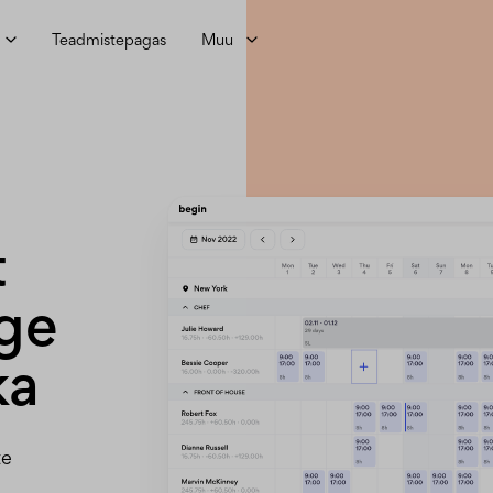
Teadmistepagas
Muu
t
ge
ka
te