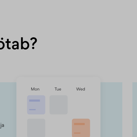
ötab?
ja