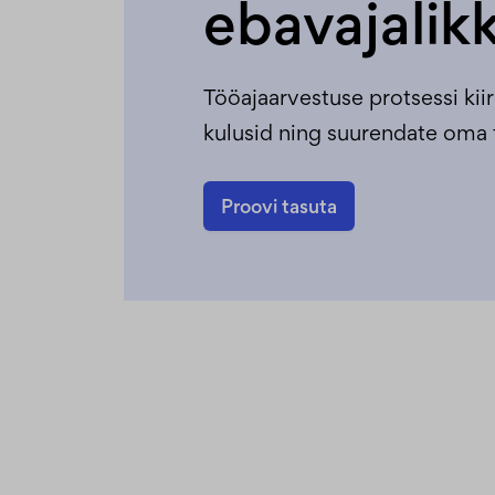
ebavajalik
Tööajaarvestuse protsessi k
kulusid ning suurendate oma
Proovi tasuta