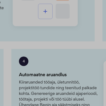
e
ste
4
Automaatne aruandlus
Kiiraruanded tööaja, ületunnitöö,
projektitöö tundide ning teenitud palkade
kohta. Genereerige aruandeid ajaperioodi,
töötaja, projekti või töö tüübi alusel.
Ühendage Begin aja säästmiseks ning