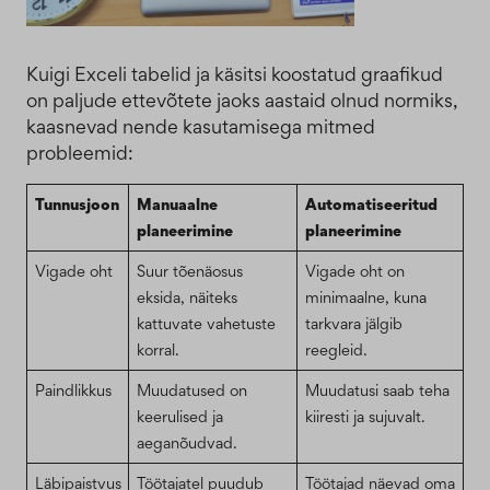
Kuigi Exceli tabelid ja käsitsi koostatud graafikud
on paljude ettevõtete jaoks aastaid olnud normiks,
kaasnevad nende kasutamisega mitmed
probleemid:
Tunnusjoon
Manuaalne
Automatiseeritud
planeerimine
planeerimine
Vigade oht
Suur tõenäosus
Vigade oht on
eksida, näiteks
minimaalne, kuna
kattuvate vahetuste
tarkvara jälgib
korral.
reegleid.
Paindlikkus
Muudatused on
Muudatusi saab teha
keerulised ja
kiiresti ja sujuvalt.
aeganõudvad.
Läbipaistvus
Töötajatel puudub
Töötajad näevad oma