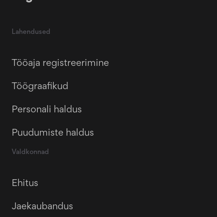
Lahendused
Tööaja registreerimine
Töögraafikud
Personali haldus
Puudumiste haldus
Valdkonnad
Ehitus
Jaekaubandus