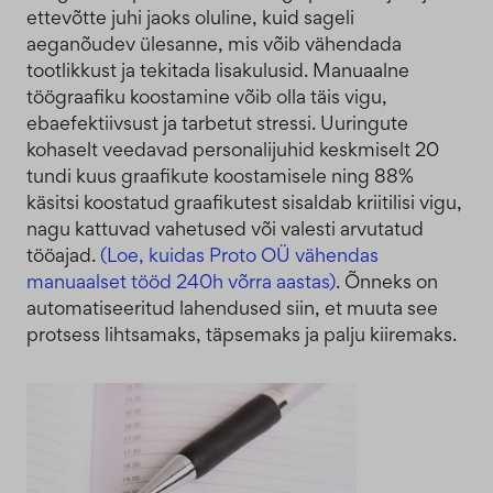
ettevõtte juhi jaoks oluline, kuid sageli
aeganõudev ülesanne, mis võib vähendada
tootlikkust ja tekitada lisakulusid. Manuaalne
töögraafiku koostamine võib olla täis vigu,
ebaefektiivsust ja tarbetut stressi. Uuringute
kohaselt veedavad personalijuhid keskmiselt 20
tundi kuus graafikute koostamisele ning 88%
käsitsi koostatud graafikutest sisaldab kriitilisi vigu,
nagu kattuvad vahetused või valesti arvutatud
tööajad.
(Loe, kuidas Proto OÜ vähendas
manuaalset tööd 240h võrra aastas)
. Õnneks on
automatiseeritud lahendused siin, et muuta see
protsess lihtsamaks, täpsemaks ja palju kiiremaks.