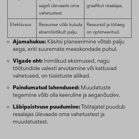
sageli ülevaade oma
graafikut reaalajas.
vahetustest.
Efektiivsus
Ressursse võib kuluda
Ressursid ja tööaeg
ebamõistlikult palju.
on optimeeritud.
Ajamahukus:
Käsitsi planeerimine võtab palju
aega, eriti suuremate meeskondade puhul.
Vigade oht:
Inimlikud eksimused, nagu
töötundide valesti arvutamine või kattuvad
vahetused, on tüsistuste allikad.
Paindumatud lahendused:
Muudatuste
tegemine võib olla keeruline ja aeganõudev.
Läbipaistvuse puudumine:
Töötajatel puudub
reaalajas ülevaade oma vahetustest ja
muudatustest.