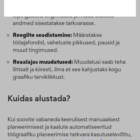
Andmete sisestamine:
Töötajate saadavus,
lepingulised tingimused ja muud olulised
andmed sisestatakse tarkvarasse.
Reeglite seadistamine:
Määratakse
tööajafondid, vahetuste pikkused, pausid ja
muud tingimused.
Reaalajas muudatused:
Muudatusi saab teha
lihtsalt ja kiiresti, ilma et see kahjustaks kogu
graafiku terviklikkust.
Kuidas alustada?
Kui soovite vabaneda keerulisest manuaalsest
planeerimisest ja kaalute automatiseeritud
töögraafiku planeerimise tarkvara kasutuselevõttu,