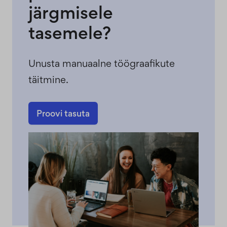
järgmisele
tasemele?
Unusta manuaalne töögraafikute
täitmine.
Proovi tasuta