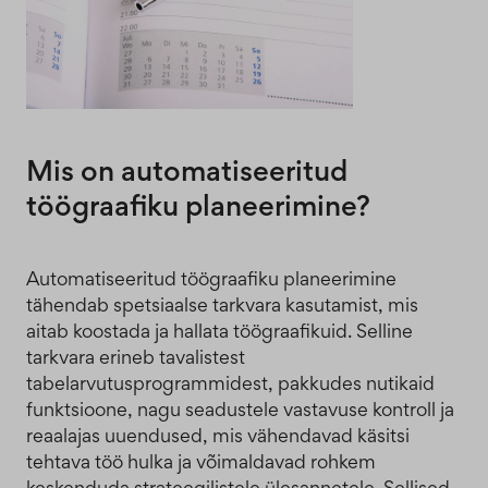
Mis on automatiseeritud
töögraafiku planeerimine?
Automatiseeritud töögraafiku planeerimine
tähendab spetsiaalse tarkvara kasutamist, mis
aitab koostada ja hallata töögraafikuid. Selline
tarkvara erineb tavalistest
tabelarvutusprogrammidest, pakkudes nutikaid
funktsioone, nagu seadustele vastavuse kontroll ja
reaalajas uuendused, mis vähendavad käsitsi
tehtava töö hulka ja võimaldavad rohkem
keskenduda strateegilistele ülesannetele. Sellised