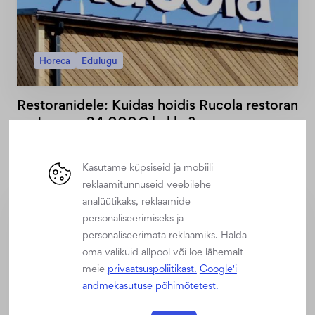
Horeca
Edulugu
Restoranidele: Kuidas hoidis Rucola restoran
aastaga ca 34 000€ kokku?
Digitaalsete tunnilehtedega on võimalik hoida kokku nii
väärtuslikke töötunde kui ka raha.
Kasutame küpsiseid ja mobiili
reklaamitunnuseid veebilehe
analüütikaks, reklaamide
personaliseerimiseks ja
personaliseerimata reklaamiks. Halda
oma valikuid allpool või loe lähemalt
meie
privaatsuspoliitikast.
Google'i
andmekasutuse põhimõtetest.