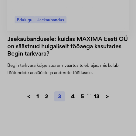
Edulugu
Jaekaubandus
Jaekaubandusele: kuidas MAXIMA Eesti OÜ
on säästnud hulgaliselt tööaega kasutades
Begin tarkvara?
Begin tarkvara kõige suurem väärtus tuleb ajas, mis kulub
töötundide analüüsile ja andmete töötlusele.
...
<
1
2
3
4
5
13
>