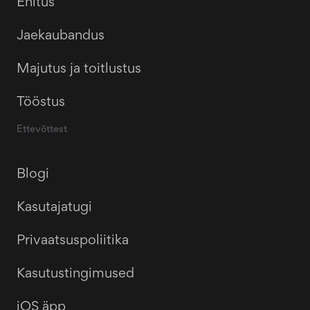
Ehitus
Jaekaubandus
Majutus ja toitlustus
Tööstus
Ettevõttest
Blogi
Kasutajatugi
Privaatsuspoliitika
Kasutustingimused
iOS äpp