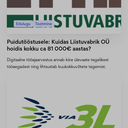
Edulugu
Tootmine
Puidutööstusele: Kuidas Liistuvabrik OÜ
hoidis kokku ca 81 000€ aastas?
Digitaalne tööajaarvestus annab kiire ülevaate tegelikest
tööaegadest ning lihtsustab kuukokkuvõtete tegemist.