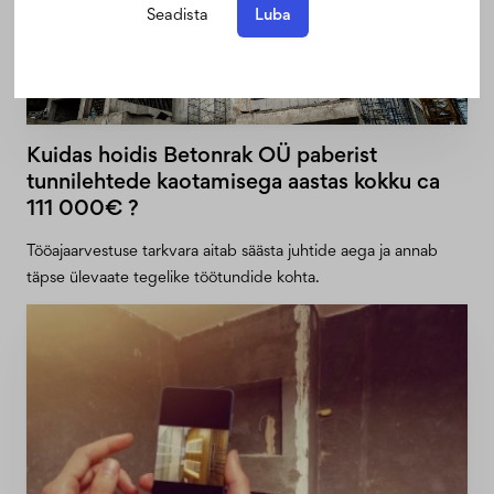
Seadista
Luba
Edulugu
Ehitus
Kuidas hoidis Betonrak OÜ paberist
tunnilehtede kaotamisega aastas kokku ca
111 000€ ?
Tööajaarvestuse tarkvara aitab säästa juhtide aega ja annab
täpse ülevaate tegelike töötundide kohta.